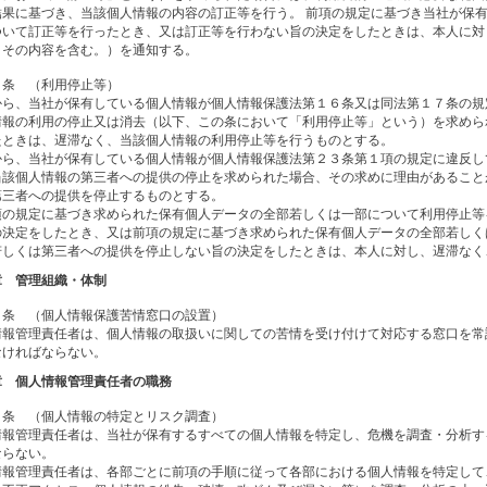
結果に基づき、当該個人情報の内容の訂正等を行う。 前項の規定に基づき当社が保
ついて訂正等を行ったとき、又は訂正等を行わない旨の決定をしたときは、本人に対
、その内容を含む。）を通知する。
５条 （利用停止等）
から、当社が保有している個人情報が個人情報保護法第１６条又は同法第１７条の規
情報の利用の停止又は消去（以下、この条において「利用停止等」という）を求めら
たときは、遅滞なく、当該個人情報の利用停止等を行うものとする。
から、当社が保有している個人情報が個人情報保護法第２３条第１項の規定に違反し
当該個人情報の第三者への提供の停止を求められた場合、その求めに理由があること
第三者への提供を停止するものとする。
項の規定に基づき求められた保有個人データの全部若しくは一部について利用停止等
の決定をしたとき、又は前項の規定に基づき求められた保有個人データの全部若しく
若しくは第三者への提供を停止しない旨の決定をしたときは、本人に対し、遅滞なく
章 管理組織・体制
６条 （個人情報保護苦情窓口の設置）
情報管理責任者は、個人情報の取扱いに関しての苦情を受け付けて対応する窓口を常
なければならない。
章 個人情報管理責任者の職務
７条 （個人情報の特定とリスク調査）
情報管理責任者は、当社が保有するすべての個人情報を特定し、危機を調査・分析す
ならない。
情報管理責任者は、各部ごとに前項の手順に従って各部における個人情報を特定して