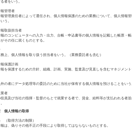
する者をいう。
情報管理者
情報管理責任者によって選任され、個人情報保護のための業務について、個人情報管
をいう。
情報取扱担当者
情報のコンピュータへの入力・出力、台帳・申込書等の個人情報を記載した帳票・帳
者がその任に就くものとする。
者
業務上、個人情報を取り扱う担当者をいう。（業務委託者も含む）
情報保護計画
情報を保護するための方針、組織、計画、実施、監査及び見直しを含むマネジメント
以外の者にデータ処理等の委託のために当社が保有する個人情報を預けることをいう
従業者
の役員及び当社の指揮・監督のもとで就業する者で、賃金、給料等が支払われる者並
う。
章 個人情報の取得
条 （取得方法の制限）
情報は、偽りその他不正の手段により取得してはならないものとする。