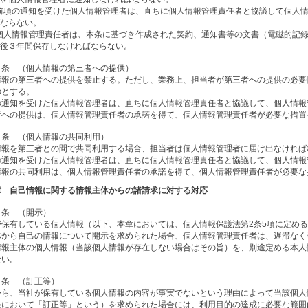
前項の通知を受けた個人情報管理者は、直ちに個人情報管理責任者と協議して個人
ならない。
個人情報管理責任者は、本条に基づき作成された契約、通知書等の文書（電磁的記
後３年間保存しなければならない。
１条 （個人情報の第三者への提供）
情報の第三者への提供を禁止する。ただし、業務上、担当者が第三者への提供の必要
のとする。
の通知を受けた個人情報管理者は、直ちに個人情報管理責任者と協議して、個人情報
者への提供は、個人情報管理責任者の承諾を得て、個人情報管理責任者が必要な措置
２条 （個人情報の共同利用）
情報を第三者との間で共同利用する場合、担当者は個人情報管理者に届け出なければ
の通知を受けた個人情報管理者は、直ちに個人情報管理責任者と協議して、個人情報
情報の共同利用は、個人情報管理責任者の承諾を得て、個人情報管理責任者が必要な
章 自己情報に関する情報主体からの諸請求に対する対応
３条 （開示）
が保有している個人情報（以下、本章においては、個人情報保護法第2条5項に定め
体から自己の情報について開示を求められた場合、個人情報管理責任者は、遅滞なく
情報主体の個人情報（当該個人情報が存在しない場合はその旨）を、別途定める本人
ない。
４条 （訂正等）
から、当社が保有している個人情報の内容が事実でないという理由によって当該個人
条において「訂正等」という）を求められた場合には、利用目的の達成に必要な範囲