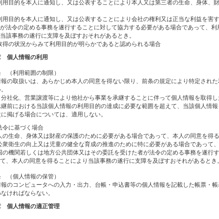
利用目的を本人に通知し、又は公表することにより本人又は第三者の生命、身体、
利用目的を本人に通知し、又は公表することにより会社の権利又は正当な利益を害す
が法令の定める事務を遂行することに対して協力する必要がある場合であって、利
当該事務の遂行に支障を及ぼすおそれがあるとき。
取得の状況からみて利用目的が明らかであると認められる場合
章 個人情報の利用
条 （利用範囲の制限）
情報の取扱いは、あらかじめ本人の同意を得ない限り、前条の規定により特定された
い。
、分社化、営業譲渡等により他社から事業を承継することに伴って個人情報を取得し
承継前における当該個人情報の利用目的の達成に必要な範囲を超えて、当該個人情報
次に掲げる場合については、適用しない。
法令に基づく場合
人の生命、身体又は財産の保護のために必要がある場合であって、本人の同意を得
公衆衛生の向上又は児童の健全な育成の推進のために特に必要がある場合であって
国の機関若しくは地方公共団体又はその委託を受けた者が法令の定める事務を遂行
て、本人の同意を得ることにより当該事務の遂行に支障を及ぼすおそれがあるとき
条 （個人情報の保管）
情報のコンピュータへの入力・出力、台帳・申込書等の個人情報を記載した帳票・帳
わなければならない。
章 個人情報の適正管理