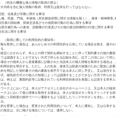
条 （特定の機微な個人情報の取得の禁止）
示す内容を含む個人情報の取得、利用又は提供を行ってはならない。
思想、信条及び宗教に関する事項
人種、民族、門地、本籍地（所在都道府県に関する情報を除く）、身体・精神障害､
勤労者の団結権、団体交渉及びその他団体行動の行為に関する事項
集団示威行為への参加、請願権の行使及びその他の政治的権利の行使に関する事項
性生活に関する事項
条 （取得に際しての利用目的の通知等）
情報を取得した場合は、あらかじめその利用目的を公表している場合を除き、速やか
する。
の規定にかかわらず、本人との間で契約を締結することに伴って契約書その他の書面
っては認識することができない方式で作られる記録を含む。以下この項において同じ
る場合その他本人から直接書面に記載された当該本人の個人情報を取得する場合は、
の利用目的を明示する。ただし、人の生命、身体又は財産の保護のために緊急に必要
目的を明記した契約書その他の書面を相手方である本人に対し手交し、又は送付する
方式、磁気的方式その他人の知覚によっては認識することができない方式で作られる
合は、例えば、裏面約款等に記載されている利用目的条項を表面にも記述する等本人
要がある。
トワーク上においては、本人がアクセスした自社のホームページ上、又は本人の端末
ワーク上において個人情報を取得する場合は、本人が送信ボタン等をクリックする前
画面に１回程度の操作でページ遷移するよう設定したリンクやボタンを含む。）が本
ある。
目的を変更した場合は、変更された利用目的について、本人に通知し、又は公表する
項の規定は、次に掲げる場合については、適用しない。