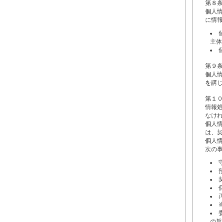
第８
個人
に情
主体
第９
個人
を講
第１
情報
なけ
個人
は、
個人
次の
の旨