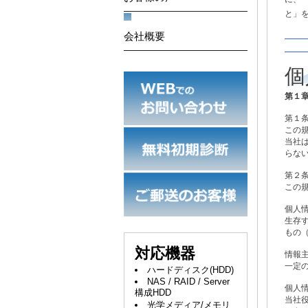
と」
会社概要
個
第１
第１条
この
当社
らな
第２
この
個人
生存
もの
対応機器
情報
一定
ハードディスク(HDD)
NAS / RAID / Server
個人
構成HDD
当社
光学メディア/メモリ