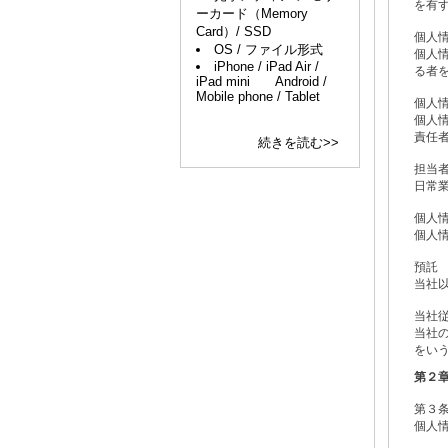
を有
ーカード（Memory
Card）/ SSD
個人
OS / ファイル形式
個人
iPhone / iPad Air /
る者
iPad mini Android /
Mobile phone / Tablet
個人
個人
責任
続きを読む>>
担当
日常
個人
個人
預託
当社
当社
当社
をい
第２
第３
個人