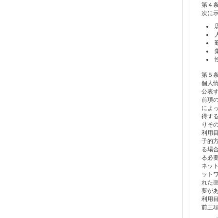
第４
次に
第５
個人
公表
前項
によ
得す
りそ
利用
子的
る場
る必
ネッ
ット
れた
要が
利用
前三