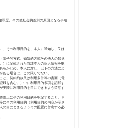
犯罪歴、その他社会的差別の原因となる事項
に、その利用目的を、本人に通知し、又は
（電子的方式、磁気的方式その他人の知覚
。）に記載された当該本人の個人情報を取
あらかじめ、本人に対し、以下の方法によ
がある場合は、この限りでない。
こと。契約約款又は利用条件等の書面（電
記録を含む。）中に利用目的条項を記載す
が実際に利用目的を目にできるよう留意す
装置上にその利用目的を明記すること。ネ
等にその利用目的（利用目的の内容が示さ
人の目にとまるようその配置に留意する必
。