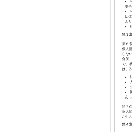
場合
団体
より
第３
第６
個人
らな
合併
で、
は、
あっ
第７
個人
が行
第４