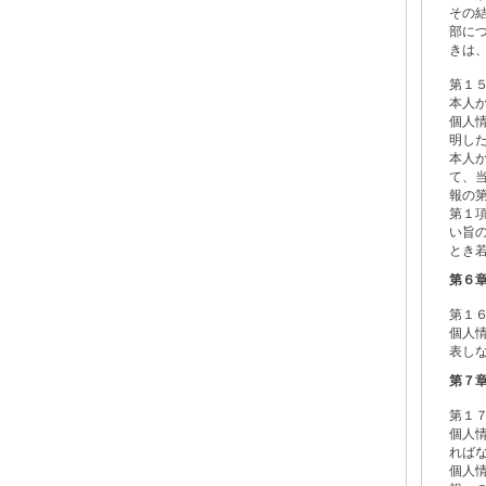
その
部に
きは
第１
本人
個人
明し
本人
て、
報の
第１
い旨
とき
第６
第１
個人
表し
第７
第１
個人
れば
個人