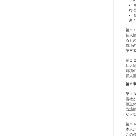
れば
終了
第１
個人
るも
前項
第三
第１
個人
前項
個人
第５
第１
当社
報主
当該
なら
第１
本人
この