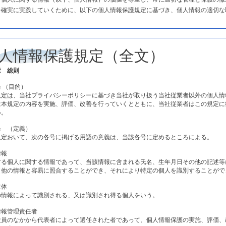
を確実に実践していくために、以下の個人情報保護規定に基づき、個人情報の適切な
人情報保護規定（全文）
章 総則
 （目的）
規定は、当社プライバシーポリシーに基づき当社が取り扱う当社従業者以外の個人情
は本規定の内容を実施、評価、改善を行っていくとともに、当社従業者はこの規定に
い。
条 （定義）
規定おいて、次の各号に掲げる用語の意義は、当該各号に定めるところによる。
情報
する個人に関する情報であって、当該情報に含まれる氏名、生年月日その他の記述等
（他の情報と容易に照合することができ、それにより特定の個人を識別することがで
主体
の情報によって識別される、又は識別され得る個人をいう。
情報管理責任者
役員のなかから代表者によって選任された者であって、個人情報保護の実施、評価、