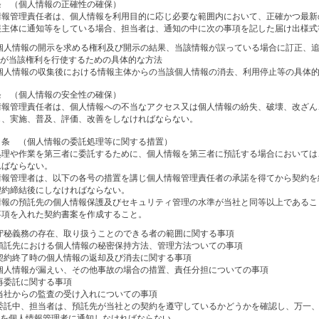
条 （個人情報の正確性の確保）
情報管理責任者は、個人情報を利用目的に応じ必要な範囲内において、正確かつ最新
報主体に通知等をしている場合、担当者は、通知の中に次の事項を記した届け出様式
個人情報の開示を求める権利及び開示の結果、当該情報が誤っている場合に訂正、
が当該権利を行使するための具体的な方法
個人情報の収集後における情報主体からの当該個人情報の消去、利用停止等の具体
条 （個人情報の安全性の確保）
情報管理責任者は、個人情報への不当なアクセス又は個人情報の紛失、破壊、改ざん
じ、実施、普及、評価、改善をしなければならない。
０条 （個人情報の委託処理等に関する措置）
処理や作業を第三者に委託するために、個人情報を第三者に預託する場合においては
ればならない。
情報管理者は、以下の各号の措置を講じ個人情報管理責任者の承諾を得てから契約を
契約締結後にしなければならない。
情報の預託先の個人情報保護及びセキュリティ管理の水準が当社と同等以上であるこ
事項を入れた契約書案を作成すること。
守秘義務の存在、取り扱うことのできる者の範囲に関する事項
預託先における個人情報の秘密保持方法、管理方法ついての事項
契約終了時の個人情報の返却及び消去に関する事項
個人情報が漏えい、その他事故の場合の措置、責任分担についての事項
再委託に関する事項
当社からの監査の受け入れについての事項
委託中、担当者は、預託先が当社との契約を遵守しているかどうかを確認し、万一
を個人情報管理者に通知しなければならない。