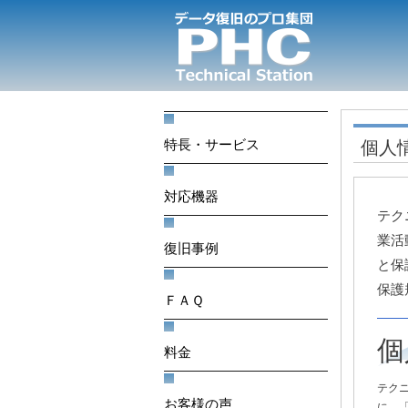
特長・サービス
個人
対応機器
テク
業活
復旧事例
と保
保護
ＦＡＱ
個
料金
テク
お客様の声
に、