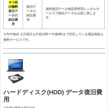
４つ目
の無料
復旧デ
無料復旧データ納品用HDDレンタルサ
復旧デ
ータの
ービスで納品データをお渡し致しま
ータの
納品費
す。
納品費
用
用
※年中無休 土日祝日も午前10時〜午後8時まで対応している電話相談も
無料サービスです。
ハードディスク(HDD) データ復旧費
用
※金額は税抜き表示です