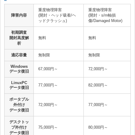
重度物理障害
重度物理障害
障害内容
(開封・ヘッド吸着/ヘ
(開封・s/m軸損
ッドクラッシュ)
傷/Damaged Motor)
初期調査
開封高度解
無料
無料
析
適応容量
無制限
無制限
Windows
67,000円～
72,000円～
データ復旧
LinuxPC
77,000円～
82,000円～
データ復旧
ポータブル
外付け
72,000円～
77,000円～
データ復旧
デスクトッ
プ外付け
75,000円～
80,000円～
データ復旧