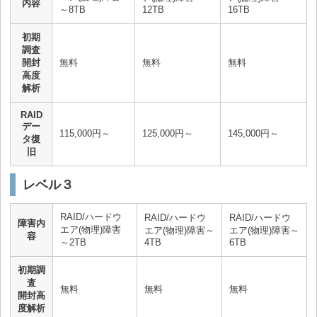
内容
～8TB
12TB
16TB
初期
調査
開封
無料
無料
無料
高度
解析
RAID
デー
115,000円～
125,000円～
145,000円～
タ復
旧
レベル３
RAID/ハードウ
RAID/ハードウ
RAID/ハードウ
障害内
エア(物理)障害
エア(物理)障害～
エア(物理)障害～
容
～2TB
4TB
6TB
初期調
査
無料
無料
無料
開封高
度解析