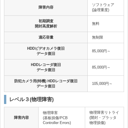
ソフトウェア
障害内容
(論理重度)
初期調査
無料
開封高度解析
適応容量
無制限
HDDビデオカメラ復旧
85,000円～
データ復旧
HDDレコーダ復旧
85,000円～
データ復旧
防犯カメラ用(特機) HDDレコーダ復旧
105,000円～
データ復旧
レベル３(物理障害)
物理障害リトライ
物理障害
障害内容
(開封・プラッタ
(基板損傷/PCB
Controller Errors)
物理損傷)