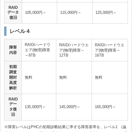
RAID
データ
105,000円～
115,000円～
125,000円～
復旧
レベル４
RAID/ハードウ
RAID/ハードウエ
RAID/ハードウエ
障害
エア(物理)障害
ア(物理)障害～
ア(物理)障害～
内容
～8TB
12TB
16TB
初期
調査
開封
無料
無料
無料
高度
解析
RAID
デー
135,000円～
145,000円～
165,000円～
タ復
旧
※障害レベルはPHCの初期診断結果に準ずる障害基準を、レベル1 （論