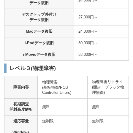
24,000円～
データ復旧
デスクトップ外付け
27,000円～
データ復旧
Macデータ復旧
24,000円～
i-Podデータ復旧
30,000円～
i-Movieデータ復旧
33,000円～
レベル３(物理障害)
物理障害リトライ
物理障害
障害内容
(開封・プラッタ物
(基板損傷/PCB
Controller Errors)
理損傷)
初期調査
無料
無料
開封高度解析
適応容量
無制限
無制限
Windows