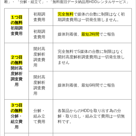
断」・ 「分解・組立て」・「無料復旧データ納品用HDDレンタルサービス」
初期調
完全無料
で媒体の台数に制限はなく初
１つ目
査費用
期調査費用は一切発生致しません。
の無料
初期調
初期調
査費用
媒体到着後、
最短2時間
でご報告
査費用
開封高
完全無料でS媒体の台数に制限はなく
度解析
開封高度解析調査費用は一切発生致し
２つ目
調査費
ません
の無料
用
開封高
度解析
開封高
調査費
度解析
用
媒体到着後、最短6時間でご報告
調査費
用
３つ目
の無料
分解・
各製品からのHDDを取り出す為の分
分解・
組み立
解・取り出し・組み立て費用は一切無
組立費
て費用
料です。
用