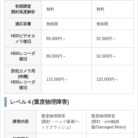
初期調査
無料
無料
開封高度解析
適応容量
無制限
無制限
HDDビデオカ
89,000円～
92,000円～
メラ復旧
HDDレコーダ
89,000円～
92,000円～
復旧
防犯カメラ用
(特機)
115,000円～
125,000円～
HDDレコーダ
復旧
レベル４(重度物理障害)
重度物理障害
重度物理障害
障害内容
(開封・ヘッド吸着/ヘ
(開封・s/m軸損
ッドクラッシュ)
傷/Damaged Motor)