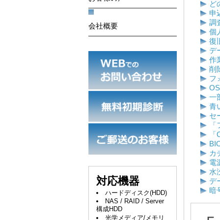
ど
申
調
会社概要
個
復
デ
作
削
フ
O
一
青
セ
「
「O
B
カ
電
水
対応機器
デ
暗
ハードディスク(HDD)
NAS / RAID / Server
構成HDD
光学メディア/メモリ