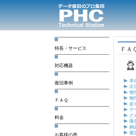
特長・サービス
ＦＡ
対応機器
本
復旧事例
出
物
物
ＦＡＱ
必
デ
ど
料金
復
納
復
お客様の声