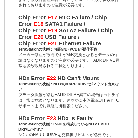
されておりますので注意が必要です。
Chip Error
E17
RTC Failure / Chip
Error
E18
SATA1 Failure /
Chip Error
E19
SATA2 Failure / Chip
Error
E20
USB Failure /
Chip Error
E21
Ethernet Failure
TeraStationの状態：内部M/B (PCB)が動作不良
メーカー修理が原則ですがM/B交換となるとデータの保
証はなくなりますので注意が必要です。HADR DRIVE異
常も多数散見される症状となります。
HDx Error
E22
HD Can't Mount
TeraStationの状態：NO.xのHARD DRIVEがマウント出来な
い
プラッタ損傷が絡むHARD DRIVE異常の場合は再トライ
は非常に危険となります。速やかに本体電源OFF後PHC
サポートまでお気軽に御相談ください。
HDx Error
E23
HDx Is Faulty
TeraStationの状態：RAIDを構成しているNO.x HARD
DRIVEが外れた
NO.x のHARD DRIVEを交換後リビルトが必要です。