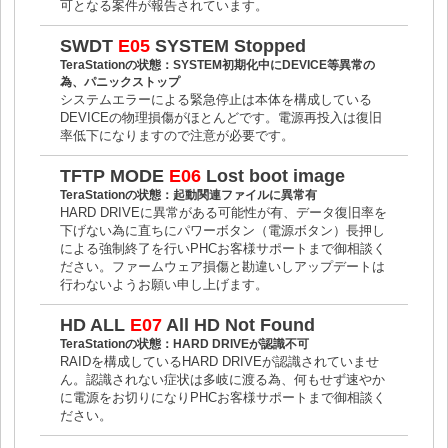
可となる案件が報告されています。
SWDT
E05
SYSTEM Stopped
TeraStationの状態：SYSTEM初期化中にDEVICE等異常の
為、パニックストップ
システムエラーによる緊急停止は本体を構成している
DEVICEの物理損傷がほとんどです。電源再投入は復旧
率低下になりますので注意が必要です。
TFTP MODE
E06
Lost boot image
TeraStationの状態：起動関連ファイルに異常有
HARD DRIVEに異常がある可能性が有、データ復旧率を
下げない為に直ちにパワーボタン（電源ボタン）長押し
による強制終了を行いPHCお客様サポートまで御相談く
ださい。ファームウェア損傷と勘違いしアップデートは
行わないようお願い申し上げます。
HD ALL
E07
All HD Not Found
TeraStationの状態：HARD DRIVEが認識不可
RAIDを構成しているHARD DRIVEが認識されていませ
ん。認識されない症状は多岐に渡る為、何もせず速やか
に電源をお切りになりPHCお客様サポートまで御相談く
ださい。