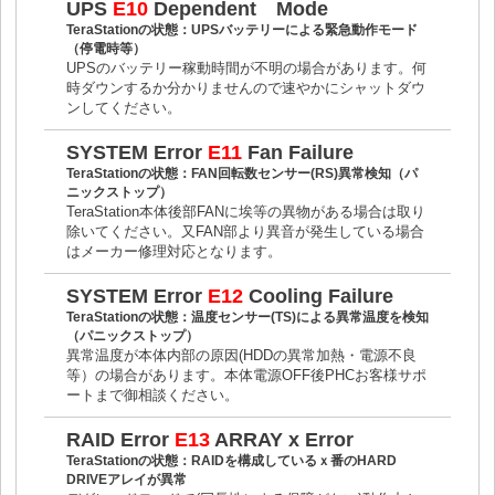
UPS
E10
Dependent Mode
TeraStationの状態：UPSバッテリーによる緊急動作モード
（停電時等）
UPSのバッテリー稼動時間が不明の場合があります。何
時ダウンするか分かりませんので速やかにシャットダウ
ンしてください。
SYSTEM Error
E11
Fan Failure
TeraStationの状態：FAN回転数センサー(RS)異常検知（パ
ニックストップ）
TeraStation本体後部FANに埃等の異物がある場合は取り
除いてください。又FAN部より異音が発生している場合
はメーカー修理対応となります。
SYSTEM Error
E12
Cooling Failure
TeraStationの状態：温度センサー(TS)による異常温度を検知
（パニックストップ）
異常温度が本体内部の原因(HDDの異常加熱・電源不良
等）の場合があります。本体電源OFF後PHCお客様サポ
ートまで御相談ください。
RAID Error
E13
ARRAY x Error
TeraStationの状態：RAIDを構成しているｘ番のHARD
DRIVEアレイが異常