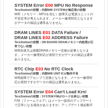
SYSTEM Error
E00
MPU No Response
TeraStationの状態：内部M/B SYSTEMが無応答の状態
M/B（メモリー・MPUを含む）故障又は電源ユニットの
不安定等が考えられます。メーカー修理対応となります
がデータの保証は通常ありません。
DRAM LINES
E01
DATA Failure /
DRAM LINES
E02
ADDRESS Failure
TeraStationの状態：ON BOARD DRAMメモリー内処理が正
常でない状態
M/B自体又は搭載DRAMメモリー交換が必要となりま
す。メーカー修理対応が原則ですがデータの保証は通常
ありません。
RTC Chip
E03
No RTC Clock
TeraStationの状態：内部M/B UNIT ICが動作不良
M/B故障でアセンブリ交換となります。メーカー修理対
応が原則ですがデータの保証は通常ありません。
SYSTEM Error
E04
Can't Load Krn!
TeraStationの状態：SYSTEM F/Mがロード出来ない状態
F/M（ファームウエア）はメーカー提供のアップデート
で正常になる場合がありますが、アップデート後起動不