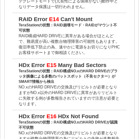
デグレードモードで(冗長性による保障がない)動作中と
なりデータ保護は一切行われません。
RAID Error
E14
Can't Mount
TeraStationの状態：RAID崩壊モード・RAIDがマウント不
可状態
RAID構成HARD DRIVEに異常がある場合がほとんど
で、難易度が高い複数台物理障害の可能性もあります。
復旧率低下防止の為、速やかに電源をお切りになりPHC
お客様サポートまで御相談ください。
HDx Error
E15
Many Bad Sectors
TeraStationの状態：RAID構成NO.xのHARD DRIVEのプラ
ッタ損傷による多数のバットスポット（不良セクター）が
SMART情報から検出
NO.xのHARD DRIVEの交換及びリビルトが必要となり
ますがNO.x以外のHARD DRIVEに異常がありリビルト
に失敗する例が多数報告されていますので注意が必要と
なります。
HDx Error
E16
HDx Not Found
TeraStationの状態：RAID構成NO.xのHARD DRIVEが認識
不可状態
NO.xのHARD DRIVEの交換及びリビルトが必要となり
ますが複数台物理障害の為にリビルトの失敗が多数報告